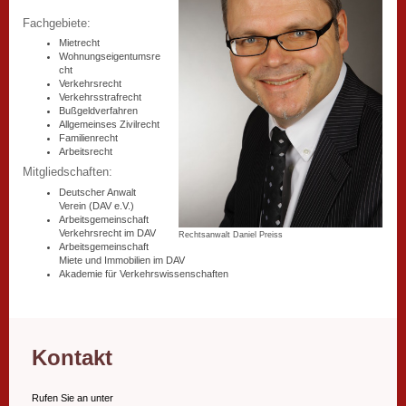
Fachgebiete:
Mietrecht
Wohnungseigentumsre
cht
Verkehrsrecht
Verkehrsstrafrecht
Bußgeldverfahren
Allgemeinses Zivilrecht
Familienrecht
Arbeitsrecht
Mitgliedschaften:
Deutscher Anwalt
Verein (DAV e.V.)
Arbeitsgemeinschaft
Verkehrsrecht im DAV
Rechtsanwalt Daniel Preiss
Arbeitsgemeinschaft
Miete und Immobilien im DAV
Akademie für Verkehrswissenschaften
Kontakt
Rufen Sie an unter