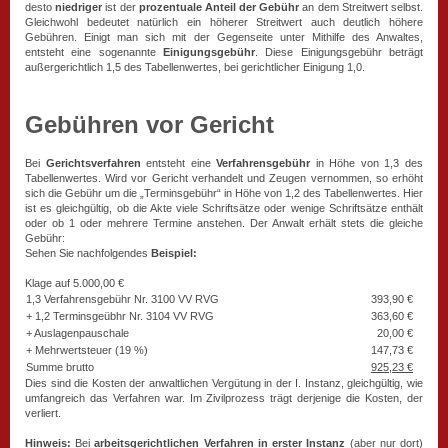
desto
niedriger
ist der
prozentuale Anteil der Gebühr
an dem Streitwert selbst.
Gleichwohl bedeutet natürlich ein höherer Streitwert auch deutlich höhere
Gebühren. Einigt man sich mit der Gegenseite unter Mithilfe des Anwaltes,
entsteht eine sogenannte
Einigungsgebühr
. Diese Einigungsgebühr beträgt
außergerichtlich 1,5 des Tabellenwertes, bei gerichtlicher Einigung 1,0.
Gebühren vor Gericht
Bei
Gerichtsverfahren
entsteht eine
Verfahrensgebühr
in Höhe von 1,3 des
Tabellenwertes. Wird vor Gericht verhandelt und Zeugen vernommen, so erhöht
sich die Gebühr um die „Terminsgebühr“ in Höhe von 1,2 des Tabellenwertes. Hier
ist es gleichgültig, ob die Akte viele Schriftsätze oder wenige Schriftsätze enthält
oder ob 1 oder mehrere Termine anstehen. Der Anwalt erhält stets die gleiche
Gebühr:
Sehen Sie nachfolgendes
Beispiel:
Klage auf 5.000,00 €
1,3 Verfahrensgebühr Nr. 3100 VV RVG
393,90 €
+ 1,2 Terminsgeübhr Nr. 3104 VV RVG
363,60 €
+ Auslagenpauschale
20,00 €
+ Mehrwertsteuer (19 %)
147,73 €
Summe brutto
925,23 €
Dies sind die Kosten der anwaltlichen Vergütung in der I. Instanz, gleichgültig, wie
umfangreich das Verfahren war. Im Zivilprozess trägt derjenige die Kosten, der
verliert.
Hinweis:
Bei
arbeitsgerichtlichen Verfahren in erster Instanz
(aber nur dort)