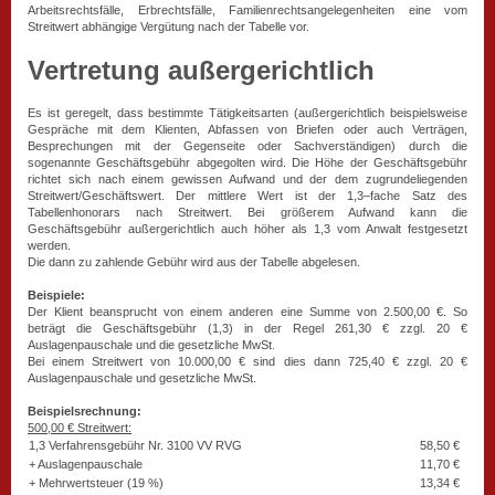
Arbeitsrechtsfälle, Erbrechtsfälle, Familienrechtsangelegenheiten eine vom
Streitwert abhängige Vergütung nach der Tabelle vor.
Vertretung außergerichtlich
Es ist geregelt, dass bestimmte Tätigkeitsarten (außergerichtlich beispielsweise
Gespräche mit dem Klienten, Abfassen von Briefen oder auch Verträgen,
Besprechungen mit der Gegenseite oder Sachverständigen) durch die
sogenannte Geschäftsgebühr abgegolten wird. Die Höhe der Geschäftsgebühr
richtet sich nach einem gewissen Aufwand und der dem zugrundeliegenden
Streitwert/Geschäftswert. Der mittlere Wert ist der 1,3–fache Satz des
Tabellenhonorars nach Streitwert. Bei größerem Aufwand kann die
Geschäftsgebühr außergerichtlich auch höher als 1,3 vom Anwalt festgesetzt
werden.
Die dann zu zahlende Gebühr wird aus der Tabelle abgelesen.
Beispiele:
Der Klient beansprucht von einem anderen eine Summe von 2.500,00 €. So
beträgt die Geschäftsgebühr (1,3) in der Regel 261,30 € zzgl. 20 €
Auslagenpauschale und die gesetzliche MwSt.
Bei einem Streitwert von 10.000,00 € sind dies dann 725,40 € zzgl. 20 €
Auslagenpauschale und gesetzliche MwSt.
Beispielsrechnung:
500,00 € Streitwert:
1,3 Verfahrensgebühr Nr. 3100 VV RVG
58,50 €
+ Auslagenpauschale
11,70 €
+ Mehrwertsteuer (19 %)
13,34 €