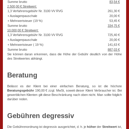
Summe brutto
83,54 €
2.500,00 € Streitwert:
1,3 Verfahrensgebühr Nr. 3100 VV RVG
261,30 €
+ Auslagenpauschale
20,00 €
+ Mehrwertsteuer (19 %)
53,45 €
Summe brutto
334,75 €
10.000,00 € Streitwert:
1,3 Verfahrensgebühr Nr. 3100 VV RVG
725,40 €
+ Auslagenpauschale
20,00 €
+ Mehrwertsteuer ( 19 %)
141,63 €
Summe brutto
887,03 €
Sie können daran erkennen, dass die Höhe der Gebühr deutlich von der Höhe
des Streitwertes abhängt.
Beratung
Belässt es der Klient bei einer einfachen Beratung, so ist die höchste
Beratungsgebühr
190,00 € zzgl. MwSt, soweit dieser Klient Verbraucher ist. Bei
gewerblichen Klienten gilt diese Beschränkung nach oben nicht. Man sollte folglich
darüber reden.
Gebühren degressiv
Die Gebührenordnung ist degressiv ausgerichtet, d. h. je
höher
der
Streitwert
ist,