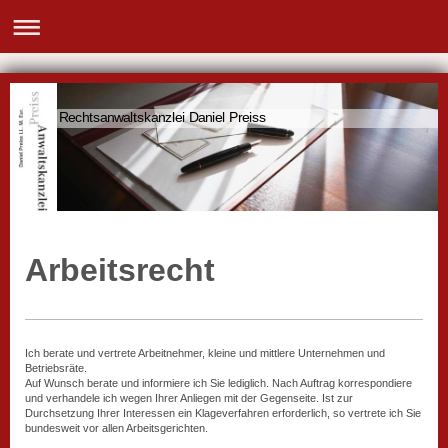
Rechtsanwaltskanzlei Daniel Preiss
Arbeitsrecht
Ich berate und vertrete Arbeitnehmer, kleine und mittlere Unternehmen und
Betriebsräte.
Auf Wunsch berate und informiere ich Sie lediglich. Nach Auftrag korrespondiere
und verhandele ich wegen Ihrer Anliegen mit der Gegenseite. Ist zur
Durchsetzung Ihrer Interessen ein Klageverfahren erforderlich, so vertrete ich Sie
bundesweit vor allen Arbeitsgerichten.