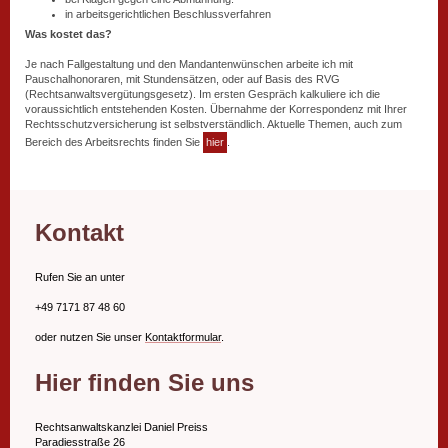
in arbeitsgerichtlichen Beschlussverfahren
Was kostet das?
Je nach Fallgestaltung und den Mandantenwünschen arbeite ich mit
Pauschalhonoraren, mit Stundensätzen, oder auf Basis des RVG
(Rechtsanwaltsvergütungsgesetz). Im ersten Gespräch kalkuliere ich die
voraussichtlich entstehenden Kosten. Übernahme der Korrespondenz mit Ihrer
Rechtsschutzversicherung ist selbstverständlich. Aktuelle Themen, auch zum
Bereich des Arbeitsrechts finden Sie
hier
.
Kontakt
Rufen Sie an unter
+49 7171 87 48 60
oder nutzen Sie unser
Kontaktformular
.
Hier finden Sie uns
Rechtsanwaltskanzlei Daniel Preiss
Paradiesstraße 26