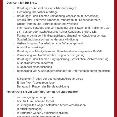
Das kann ich für Sie tun:
Beratung vor Abschluss eines Arbeitsvertrages
Gestaltung Ihrer Arbeitsverträge
Beratung zu den Themen Abmahnung, Arbeitsschutz, Arbeitszeit,
Arbeitsunfall, Elternzeit, Krankheit, Mutterschutz, Schadensersatz,
Urlaub, Versetzung, Vertragsänderung, Weisung
Information, Beratung und Vertretung bei allen Fragen und Problemen, die
sich vor, bei oder nach Ausspruch einer Kündigung stellen, z.B.
Formerfordernisse, Kündigungsfristen, allgemeiner Kündigungsschutz,
Sonderkündigungsschutz, Änderungskündigung
Verhandlung und Ausarbeitung von Aufhebungs- und
Abwicklungsverträgen
Beratung von Arbeitgebern und Betriebsräten in Fragen des BetrVG
Vermeidung von Nachteilen bei Fragen der Vergütung
Beratung zu den Themen Eingruppierung, Gratifikation, Zielvereinbarung;
Ausschlussfristen; Insolvenz
Aushandeln einer Abfindung
Behandlung von Auseinandersetzungen im Unternehmen durch Mediation
Klärung von Fragen der betrieblichen Altersvorsorge
Entwurf von Arbeitszeugnissen
Beratung in Fragen der Berufsausbildung
Ich vertrete Sie vor allen deutschen Arbeitsgerichten:
im Kündigungsschutzprozess
bei Streit um Lohn und Gehalt
in Streitigkeiten wegen befristeten Arbeitsverhältnissen
(Entfristungsklagen)
in Verfahren wegen Zeugnisberichtigung
bei Klagen gegen eine Abmahnung.